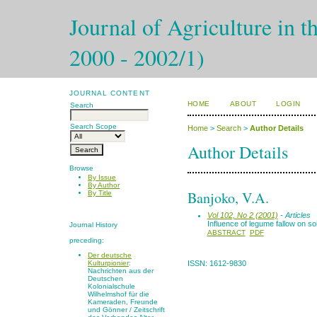
Journal of Agriculture in t
2000 - 2002/1)
JOURNAL CONTENT
HOME
ABOUT
LOGIN
Search
Search Scope
Home
>
Search
>
Author Details
Author Details
Browse
By Issue
By Author
Banjoko, V.A.
By Title
Vol 102, No 2 (2001)
- Articles
Influence of legume fallow on so
Journal History
ABSTRACT
PDF
preceding:
Der deutsche
Kulturpionier
:
ISSN: 1612-9830
Nachrichten aus der
Deutschen
Kolonialschule
Wilhelmshof für die
Kameraden, Freunde
und Gönner / Zeitschrift