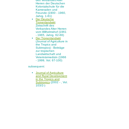
des Verbandes Alter
Herren der Deutschen
Kolonialschule für die
Kameraden und
Freunde (1900 - 1960,
Jahrg. 1-61)
Der Deutsche
Tropenlandwirt
:
Zeitschrift des
Verbandes Alter Herren
vom Wilhelmshof (1961
- 1965, Jahrg. 62-66)
Der Tropenlandwirt
(Journal of Agriculture in
the Tropics and
Subtropics) - Beiträge
zur tropischen
Landwirtschaft und
Veterinärmedizin (1966
- 1999, Vol. 67-100)
subsequent:
Journal of Agriculture
and Rural Development
in the Tropics and
Subtropics
(2002 - , Vol.
103/2-)