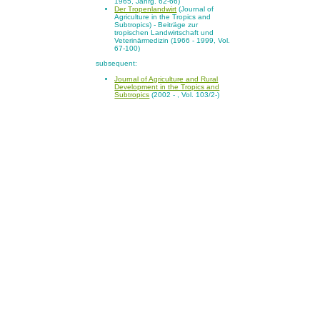
1965, Jahrg. 62-66)
Der Tropenlandwirt
(Journal of
Agriculture in the Tropics and
Subtropics) - Beiträge zur
tropischen Landwirtschaft und
Veterinärmedizin (1966 - 1999, Vol.
67-100)
subsequent:
Journal of Agriculture and Rural
Development in the Tropics and
Subtropics
(2002 - , Vol. 103/2-)