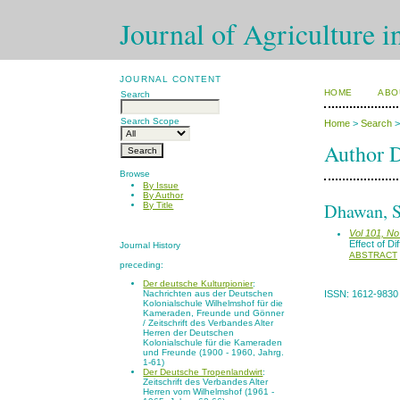
Journal of Agriculture i
JOURNAL CONTENT
HOME
ABO
Search
Search Scope
Home
>
Search
Author D
Browse
By Issue
By Author
Dhawan, S
By Title
Vol 101, No
Effect of Di
Journal History
ABSTRACT
preceding:
Der deutsche Kulturpionier
:
Nachrichten aus der Deutschen
ISSN: 1612-9830
Kolonialschule Wilhelmshof für die
Kameraden, Freunde und Gönner
/ Zeitschrift des Verbandes Alter
Herren der Deutschen
Kolonialschule für die Kameraden
und Freunde (1900 - 1960, Jahrg.
1-61)
Der Deutsche Tropenlandwirt
:
Zeitschrift des Verbandes Alter
Herren vom Wilhelmshof (1961 -