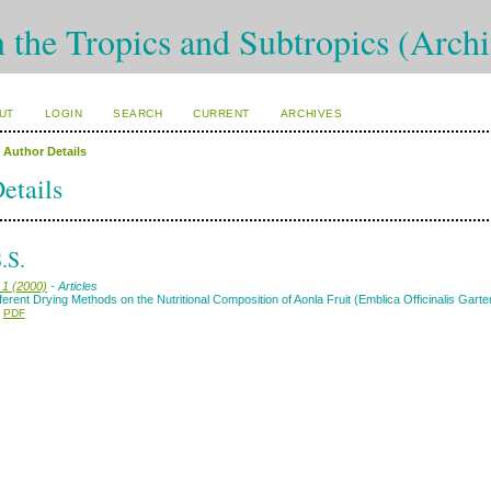
n the Tropics and Subtropics (Arch
UT
LOGIN
SEARCH
CURRENT
ARCHIVES
>
Author Details
etails
.S.
 1 (2000)
- Articles
fferent Drying Methods on the Nutritional Composition of Aonla Fruit (Emblica Officinalis Garte
PDF